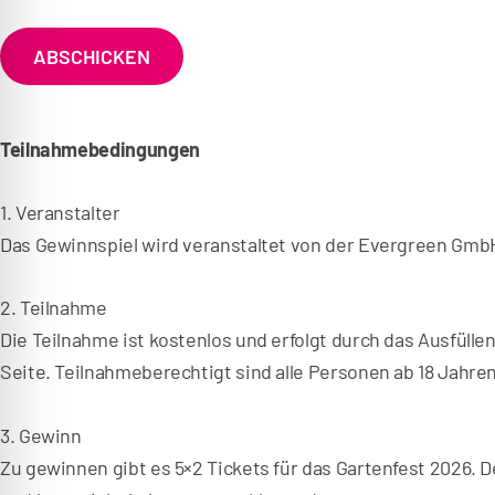
k
a
t
t
e
ABSCHICKEN
z
n
s
u
c
m
h
Teilnahmebedingungen
u
F
t
o
z
1. Veranstalter
*
o
Das Gewinnspiel wird veranstaltet von der Evergreen GmbH,
t
e
2. Teilnahme
r
Die Teilnahme ist kostenlos und erfolgt durch das Ausfüll
Seite. Teilnahmeberechtigt sind alle Personen ab 18 Jahre
3. Gewinn
Zu gewinnen gibt es 5×2 Tickets für das Gartenfest 2026. D