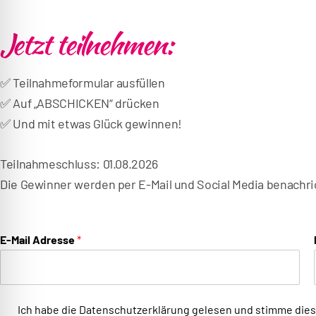
r
Jetzt teilnehmen:
e
k
t
✅ Teilnahmeformular ausfüllen
z
✅ Auf „ABSCHICKEN“ drücken
u
✅ Und mit etwas Glück gewinnen!
m
M
Teilnahmeschluss: 01.08.2026
e
Die Gewinner werden per E-Mail und Social Media benachrich
n
ü
D
E-Mail Adresse
*
i
r
e
D
Ich habe die
Datenschutzerklärung
gelesen und stimme dies