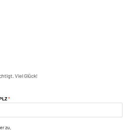
tigt. Viel Glück!
PLZ
*
er zu.