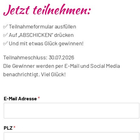
e
Jetzt teilnehmen:
k
t
✅ Teilnahmeformular ausfüllen
z
✅ Auf „ABSCHICKEN“ drücken
u
✅ Und mit etwas Glück gewinnen!
m
M
Teilnahmeschluss: 30.07.2026
e
Die Gewinner werden per E-Mail und Social Media
n
benachrichtigt. Viel Glück!
ü
D
i
E-Mail Adresse
*
r
e
k
PLZ
*
t
z