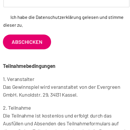
u
m
D
Ich habe die
Datenschutzerklärung
gelesen und stimme
F
a
dieser zu.
t
o
e
o
n
ABSCHICKEN
s
t
c
e
h
r
u
Teilnahmebedingungen
t
z
1. Veranstalter
*
Das Gewinnspiel wird veranstaltet von der Evergreen
GmbH, Kunoldstr. 29, 34131 Kassel.
2. Teilnahme
Die Teilnahme ist kostenlos und erfolgt durch das
Ausfüllen und Absenden des Teilnahmeformulars auf