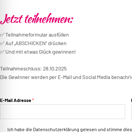
r
Jetzt teilnehmen:
e
k
t
✅ Teilnahmeformular ausfüllen
z
✅ Auf „ABSCHICKEN“ drücken
u
✅ Und mit etwas Glück gewinnen!
m
M
Teilnahmeschluss: 28.10.2025
e
Die Gewinner werden per E-Mail und Social Media benachrich
n
ü
D
E-Mail Adresse
*
i
r
e
D
Ich habe die
Datenschutzerklärung
gelesen und stimme dies