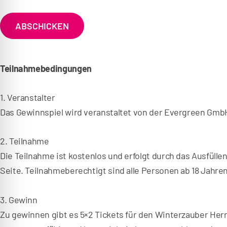
k
a
t
t
e
ABSCHICKEN
z
n
s
u
c
m
h
Teilnahmebedingungen
u
F
t
o
z
1. Veranstalter
*
o
Das Gewinnspiel wird veranstaltet von der Evergreen GmbH,
t
e
2. Teilnahme
r
Die Teilnahme ist kostenlos und erfolgt durch das Ausfüll
Seite. Teilnahmeberechtigt sind alle Personen ab 18 Jahre
3. Gewinn
Zu gewinnen gibt es 5×2 Tickets für den Winterzauber Herr