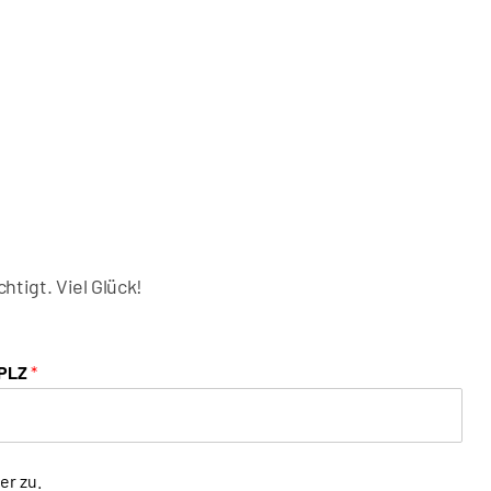
tigt. Viel Glück!
PLZ
*
er zu.