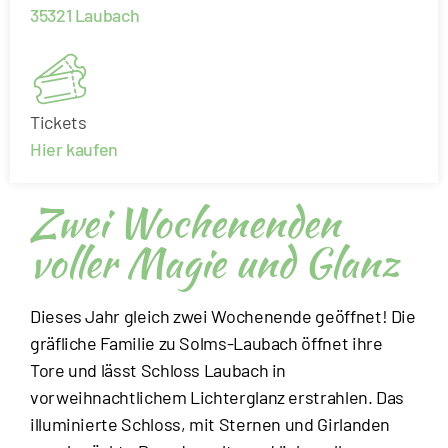
35321
Laubach
u
m
F
o
Tickets
o
Hier kaufen
t
e
Zwei Wochenenden
r
voller Magie und Glanz
Dieses Jahr gleich zwei Wochenende geöffnet! Die
gräfliche Familie zu Solms-Laubach öffnet ihre
Tore und lässt Schloss Laubach in
vorweihnachtlichem Lichterglanz erstrahlen. Das
illuminierte Schloss, mit Sternen und Girlanden