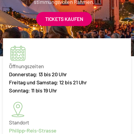
stimmungsvollen Rahmen.
e
k
t
TICKETS KAUFEN
z
u
m
M
e
Öffnungszeiten
n
Donnerstag: 13 bis 20 Uhr
ü
Freitag und Samstag: 12 bis 21 Uhr
D
Sonntag: 11 bis 19 Uhr
i
r
e
k
Standort
t
Philipp-Reis-Strasse
z